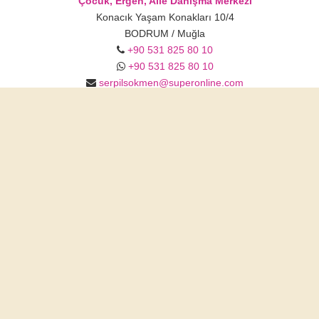
Çocuk, Ergen, Aile Danışma Merkezi
Konacık Yaşam Konakları 10/4
BODRUM / Muğla
+90 531 825 80 10
+90 531 825 80 10
serpilsokmen@superonline.com
www.bodrumpirilti.com
Anasayfa
Serpil SÖKMEN
Hakkımızda
Online Randevu
İletişim